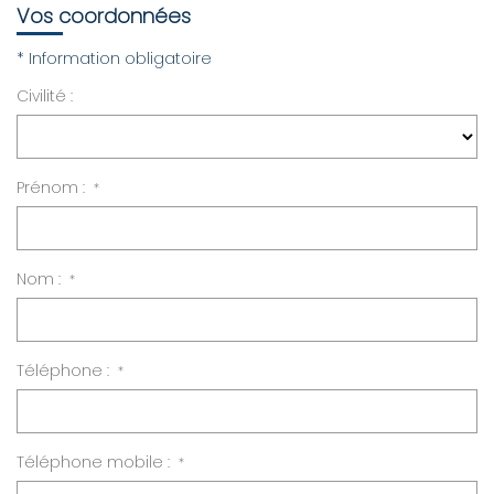
Vos coordonnées
LOUER
* Information obligatoire
Civilité :
Nos Biens
Nos Services
Prénom :
*
GÉRER
Nom :
*
ENTREPRISES
Nos Biens
Téléphone :
*
Nos Services
PROGRAMMES NEUFS
Téléphone mobile :
*