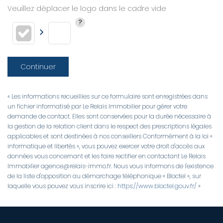
Veuillez déplacer le logo dans le cadre vide
Continuer
« Les informations recueillies sur ce formulaire sont enregistrées dans
un fichier informatisé par Le Relais Immobilier pour gérer votre
demande de contact. Elles sont conservées pour la durée nécessaire à
la gestion de la relation client dans le respect des prescriptions légales
applicables et sont destinées à nos conseillers Conformément à la loi «
informatique et libertés », vous pouvez exercer votre droit d'accès aux
données vous concernant et les faire rectifier en contactant Le Relais
Immobilier agence@relais-immo.fr. Nous vous informons de l'existence
de la liste d'opposition au démarchage téléphonique « Bloctel », sur
laquelle vous pouvez vous inscrire ici :
https://www.bloctel.gouv.fr/
»