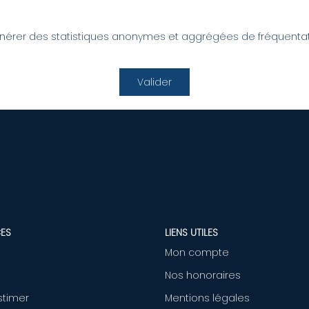
rer des statistiques anonymes et aggrégées de fréquentatio
Valider
ES
LIENS UTILES
Mon compte
Nos honoraires
stimer
Mentions légales