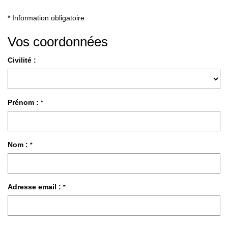
* Information obligatoire
LOUER
Vos coordonnées
Nos Biens
Nos Services
Civilité :
GÉRER
Prénom :
*
ENTREPRISES
Nom :
Nos Biens
*
Nos Services
Adresse email :
*
PROGRAMMES NEUFS