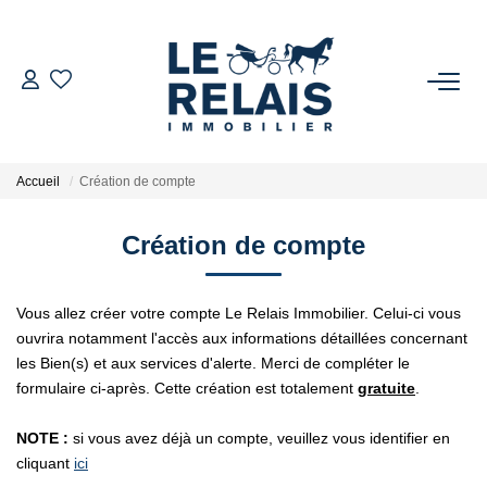
ACCUEIL
ACHETER
Accueil
Création de compte
Nos Biens
Création de compte
Nos Services
Vous allez créer votre compte Le Relais Immobilier. Celui-ci vous
VENDRE/ESTIMER
ouvrira notamment l'accès aux informations détaillées concernant
les Bien(s) et aux services d'alerte. Merci de compléter le
Estimer
formulaire ci-après. Cette création est totalement
gratuite
.
Nos Références
NOTE :
si vous avez déjà un compte, veuillez vous identifier en
Nos Services
cliquant
ici