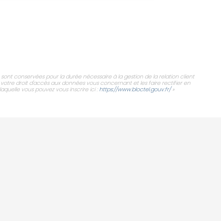
 sont conservées pour la durée nécessaire à la gestion de la relation client
 votre droit d'accès aux données vous concernant et les faire rectifier en
aquelle vous pouvez vous inscrire ici :
https://www.bloctel.gouv.fr/
»