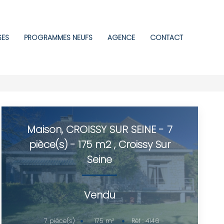
SES
PROGRAMMES NEUFS
AGENCE
CONTACT
Maison, CROISSY SUR SEINE - 7
pièce(s) - 175 m2
,
Croissy Sur
Seine
Vendu
175
m²
7
pièce(s)
Réf :
4146