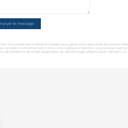
nvoyer le message
ichier informatisé par Le Relais Immobilier pour gérer votre demande de contact. Elles
os conseillers Conformément à la loi « informatique et libertés », vous pouvez exercer
de l'existence de la liste d'opposition au démarchage téléphonique « Bloctel », sur l