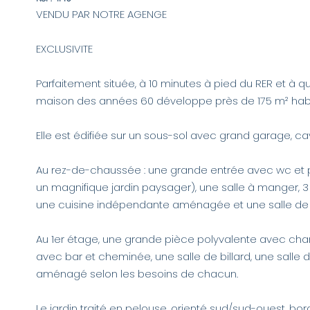
VENDU PAR NOTRE AGENGE
EXCLUSIVITE
Parfaitement située, à 10 minutes à pied du RER et à q
maison des années 60 développe près de 175 m² habit
Elle est édifiée sur un sous-sol avec grand garage, cav
Au rez-de-chaussée : une grande entrée avec wc et 
un magnifique jardin paysager), une salle à manger, 
une cuisine indépendante aménagée et une salle de 
Au 1er étage, une grande pièce polyvalente avec ch
avec bar et cheminée, une salle de billard, une salle
aménagé selon les besoins de chacun.
Le jardin traité en pelouse, orienté sud/sud-ouest, b