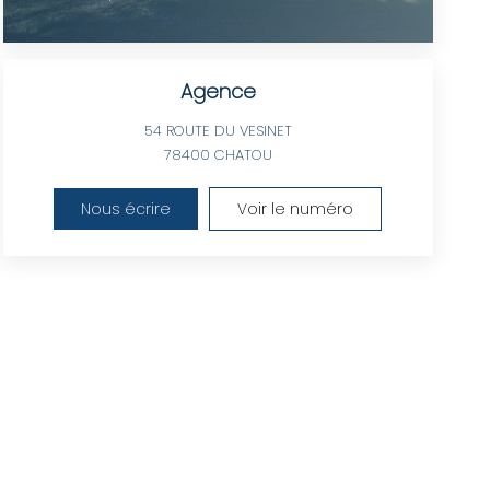
Agence
54 ROUTE DU VESINET
78400
CHATOU
Nous écrire
Voir le numéro