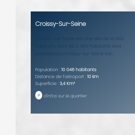
Croissy-Sur-Seine
Croissy-sur-Seine est une ville de 10 060
habitants dont 65 % des habitants sont
propriétaires.Croissy-sur-Seine est...
Population :
10 046 habitants
Distance de l'aéroport :
10 km
Superficie :
3,4 Km²
+
d'infos sur le quartier