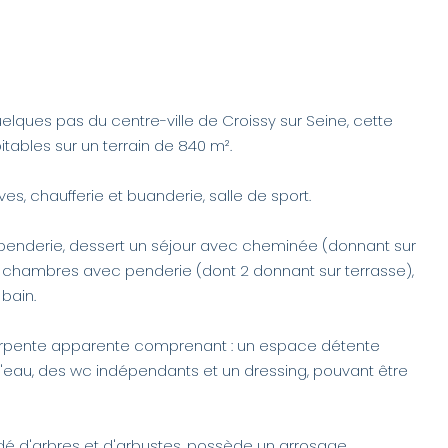
uelques pas du centre-ville de Croissy sur Seine, cette
ables sur un terrain de 840 m².
es, chaufferie et buanderie, salle de sport.
penderie, dessert un séjour avec cheminée (donnant sur
3 chambres avec penderie (dont 2 donnant sur terrasse),
bain.
arpente apparente comprenant : un espace détente
 d'eau, des wc indépendants et un dressing, pouvant être
ordé d'arbres et d'arbustes, possède un arrosage