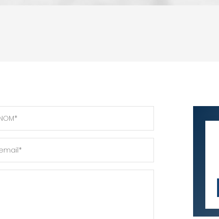
ENFANTS ET ADOLESCENTS
AGE MO
TAUX DE PROPRIÉTAIRES
TAUX D'
PART DES MÉNAGES SANS VOITURE
DISTANC
NOM*
RÉSULTATS DES LYCÉES
ECOLES
email*
COMMERCES
MÉDECI