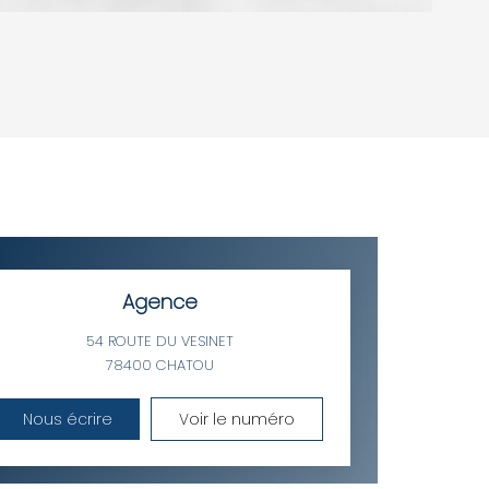
YEN
HABITATION
E DE L'AÉROPORT :
 ET CRÈCHES
Agence
54 ROUTE DU VESINET
78400
CHATOU
NS
Nous écrire
Voir le numéro