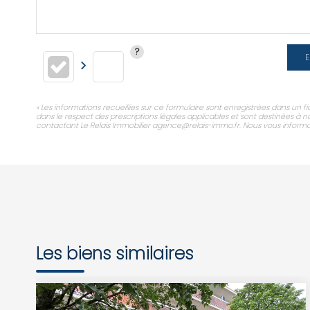
E
« Les informations recueillies sur ce formulaire sont enregistrées dans un f
dans le respect des prescriptions légales applicables et sont destinées à n
contactant Le Relais Immobilier agence@relais-immo.fr. Nous vous informons 
Les biens similaires