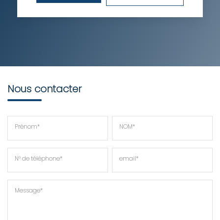
RESTAURANTS ET CAFÉS
COMMERCES
MÉDECINS
Nous contacter
Prénom*
NOM*
N° de téléphone*
email*
Message*