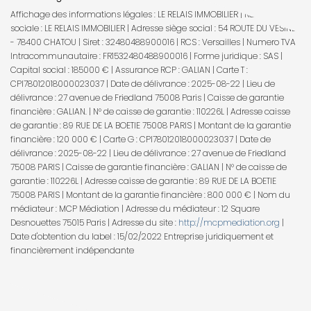
Affichage des informations légales : LE RELAIS IMMOBILIER | Raison
sociale : LE RELAIS IMMOBILIER | Adresse siège social : 54 ROUTE DU VESINET
- 78400 CHATOU | Siret : 32480488900016 | RCS : Versailles | Numero TVA
Intracommunautaire : FR1532480488900016 | Forme juridique : SAS |
Capital social : 185000 € | Assurance RCP : GALIAN |
Carte T :
CPI78012018000023037 | Date de délivrance : 2025-08-22 | Lieu de
délivrance : 27 avenue de Friedland 75008 Paris | Caisse de garantie
financière : GALIAN. | N° de caisse de garantie : 110226L | Adresse caisse
de garantie : 89 RUE DE LA BOETIE 75008 PARIS | Montant de la garantie
financière : 120 000 € | Carte G : CPI78012018000023037 | Date de
délivrance : 2025-08-22 | Lieu de délivrance : 27 avenue de Friedland
75008 PARIS | Caisse de garantie financière : GALIAN | N° de caisse de
garantie : 110226L | Adresse caisse de garantie : 89 RUE DE LA BOETIE
75008 PARIS | Montant de la garantie financière : 800 000 € | Nom du
médiateur : MCP Médiation | Adresse du médiateur : 12 Square
Desnouettes 75015 Paris | Adresse du site :
http://mcpmediation.org
|
Date d'obtention du label : 15/02/2022
Entreprise juridiquement et
financièrement indépendante