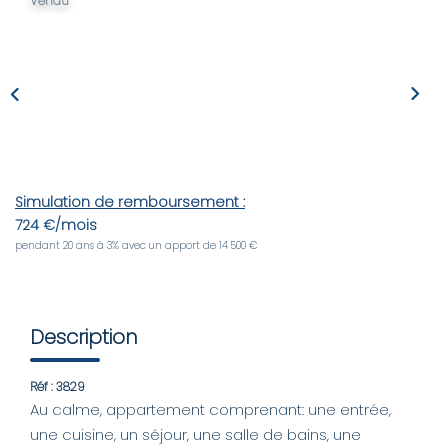
Vendu
LOUER
Nos Biens
Nos Services
GÉRER
Simulation de remboursement :
724 €/mois
pendant 20 ans à 3% avec un apport de 14 500 €
ENTREPRISES
Nos Biens
Description
Nos Services
Réf : 3829
Au calme, appartement comprenant: une entrée,
PROGRAMMES NEUFS
une cuisine, un séjour, une salle de bains, une