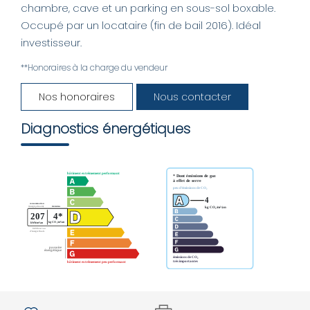
chambre, cave et un parking en sous-sol boxable.
AGENCE
Occupé par un locataire (fin de bail 2016). Idéal
investisseur.
CONTACT
**
Honoraires à la charge du vendeur
Nos honoraires
Nous contacter
Diagnostics énergétiques