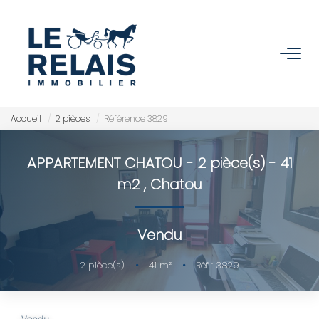
ACCUEIL
ACHETER
Accueil
2 pièces
Référence 3829
Nos Biens
APPARTEMENT CHATOU - 2 pièce(s) - 41
Nos Services
m2
,
Chatou
VENDRE/ESTIMER
Vendu
Estimer
2
pièce(s)
•
41
m²
•
Réf : 3829
Nos Références
Nos Services