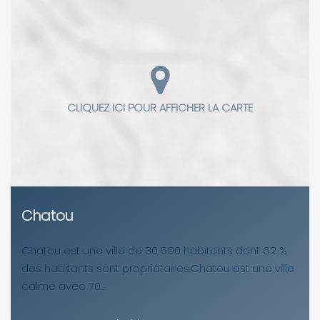
Chatou
Chatou est une ville de 30 590 habitants dont 62 %
des habitants sont propriétaires.Chatou est une ville
calme avec 70...