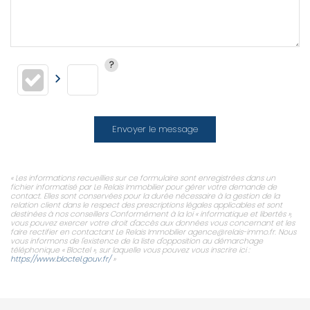
Envoyer le message
« Les informations recueillies sur ce formulaire sont enregistrées dans un
fichier informatisé par Le Relais Immobilier pour gérer votre demande de
contact. Elles sont conservées pour la durée nécessaire à la gestion de la
relation client dans le respect des prescriptions légales applicables et sont
destinées à nos conseillers Conformément à la loi « informatique et libertés »,
vous pouvez exercer votre droit d'accès aux données vous concernant et les
faire rectifier en contactant Le Relais Immobilier agence@relais-immo.fr. Nous
vous informons de l'existence de la liste d'opposition au démarchage
téléphonique « Bloctel », sur laquelle vous pouvez vous inscrire ici :
https://www.bloctel.gouv.fr/
»