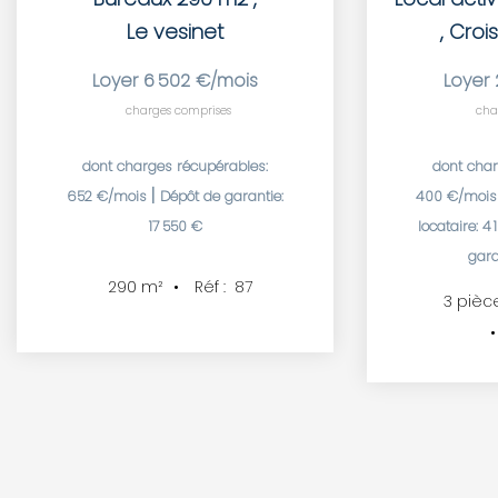
Le vesinet
,
Crois
Loyer 6 502 €/mois
Loyer 
charges comprises
cha
dont charges récupérables:
dont char
|
652 €/mois
Dépôt de garantie:
400 €/moi
17 550 €
locataire: 4
gara
Réf :
87
290
m²
3
pièc