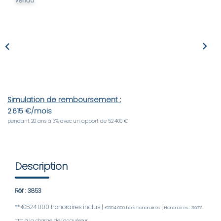
Vendu
LOUER
Nos Biens
Nos Services
GÉRER
Simulation de remboursement :
2 615 €/mois
pendant 20 ans à 3% avec un apport de 52 400 €
ENTREPRISES
Nos Biens
Description
Nos Services
Réf : 3853
PROGRAMMES NEUFS
** €524 000
honoraires inclus
|
|
€504 000
hors honoraires
Honoraires : 3.97%
TTC à la charge de l'acquéreur