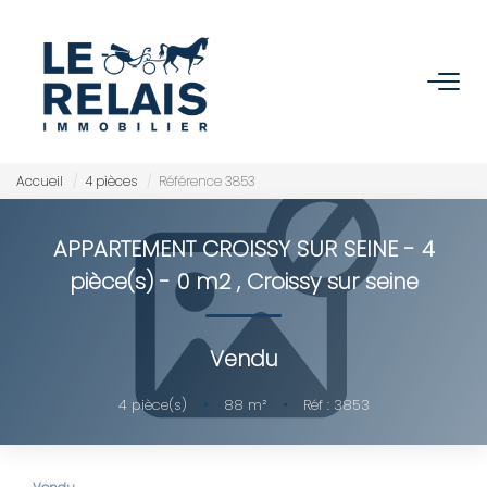
ACCUEIL
ACHETER
Accueil
4 pièces
Référence 3853
Nos Biens
APPARTEMENT CROISSY SUR SEINE - 4
Nos Services
pièce(s) - 0 m2
,
Croissy sur seine
VENDRE/ESTIMER
Vendu
Estimer
4
pièce(s)
•
88
m²
•
Réf : 3853
Nos Références
Nos Services