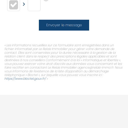
Envoyer le message
« Les informations recueillies sur ce formulaire sont enregistrées dans un
fichier informatisé par Le Relais Immobilier pour gérer votre demande de
contact. Elles sont conservées pour la durée nécessaire à la gestion de la
relation client dans le respect des prescriptions légales applicables et sont
destinées à nos conseillers Conformément à la loi « informatique et libertés »,
vous pouvez exercer votre droit d'accès aux données vous concernant et les
faire rectifier en contactant Le Relais Immobilier agence@relais-immo.fr. Nous
vous informons de l'existence de la liste d'opposition au démarchage
téléphonique « Bloctel », sur laquelle vous pouvez vous inscrire ici :
https://www.bloctel.gouv.fr/
»