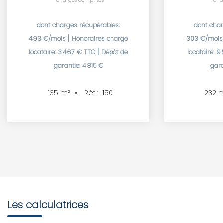
charges comprises
cha
dont charges récupérables:
dont char
|
493 €/mois
Honoraires charge
303 €/moi
|
locataire: 3 467 € TTC
Dépôt de
locataire: 9
garantie: 4 815 €
gara
Réf :
150
135
m²
232
m
Les calculatrices