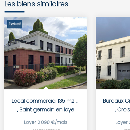
Les biens similaires
Exclusif
Local commercial 135 m2 + 4 parkings
,
Saint germain en laye
,
Crois
Loyer 2 098 €/mois
Loyer 