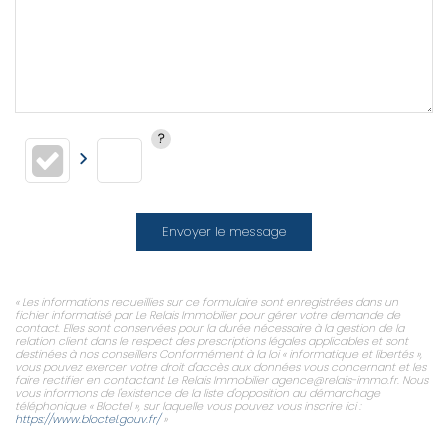
Envoyer le message
« Les informations recueillies sur ce formulaire sont enregistrées dans un
fichier informatisé par Le Relais Immobilier pour gérer votre demande de
contact. Elles sont conservées pour la durée nécessaire à la gestion de la
relation client dans le respect des prescriptions légales applicables et sont
destinées à nos conseillers Conformément à la loi « informatique et libertés »,
vous pouvez exercer votre droit d'accès aux données vous concernant et les
faire rectifier en contactant Le Relais Immobilier agence@relais-immo.fr. Nous
vous informons de l'existence de la liste d'opposition au démarchage
téléphonique « Bloctel », sur laquelle vous pouvez vous inscrire ici :
https://www.bloctel.gouv.fr/
»