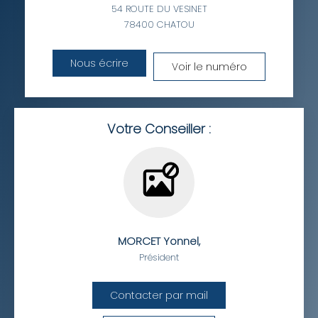
54 ROUTE DU VESINET
DISTANCE DE L'AÉROPORT :
SUPERFICIE :
78400
CHATOU
RÉSULTATS DES LYCÉES
ECOLES ET CRÈCHES
Nous écrire
Voir le numéro
RESTAURANTS ET CAFÉS
COMMERCES
MÉDECINS
Votre Conseiller :
MORCET Yonnel
,
Président
Contacter par mail