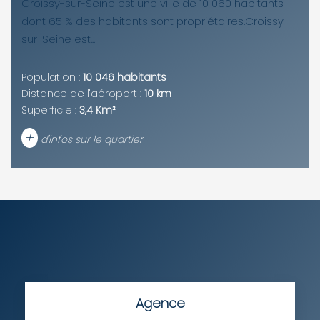
Croissy-sur-Seine est une ville de 10 060 habitants
dont 65 % des habitants sont propriétaires.Croissy-
sur-Seine est...
Population :
10 046 habitants
Distance de l'aéroport :
10 km
Superficie :
3,4 Km²
+
d'infos sur le quartier
DENSITÉ DE POPULATION
ENFANTS ET ADOLESCENTS
AGE MOYEN
REVENU MENSUEL PAR MÉNAGE
TAUX DE PROPRIÉTAIRES
TAUX D'HABITATION
TAXE FONCIÈRE
PART DES MÉNAGES SANS
Agence
VOITURE