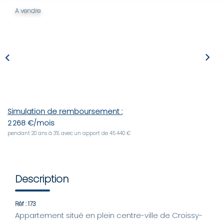
A vendre
LOUER
Nos Biens
Nos Services
GÉRER
Simulation de remboursement :
2 268 €/mois
ENTREPRISES
pendant 20 ans à 3% avec un apport de 45 440 €
Nos Biens
Nos Services
Description
Réf : 173
PROGRAMMES NEUFS
Appartement situé en plein centre-ville de Croissy-