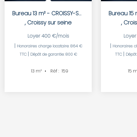
Bureau 13 m² - CROISSY-SUR-SEINE - 400 € HT/CC
,
Croissy sur seine
,
Crois
Loyer 400 €/mois
Loyer
|
|
Honoraires charge locataire: 864 €
Honoraires ch
|
|
TTC
Dépôt de garantie: 800 €
TTC
Dépôt 
Réf :
159
13
m²
15
m