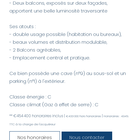
- Deux balcons, exposés sur deux façades,
apportent une belle luminosité traversante
Ses atouts :
- double usage possible (habitation ou bureaux),
- beaux volumes et distribution modulable,
- 2 Balcons agréables,
- Emplacement central et pratique.
Ce bien possède une cave (n°9) au sous-sol et un
parking (n°1) à l'extérieur.
Classe énergie : C
Classe climat (Gaz à effet de serre) : C
** €454 400
honoraires inclus
|
|
€433 000
hors honoraires
Honoraires : 4.94%
TTC à la charge de l'acquéreur
Nos honoraires
Nous contacter