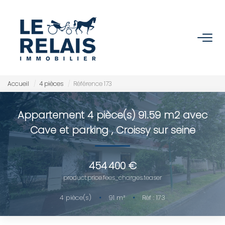
ACCUEIL
ACHETER
Accueil
4 pièces
Référence 173
Nos Biens
Appartement 4 pièce(s) 91.59 m2 avec
Nos Services
Cave et parking
,
Croissy sur seine
VENDRE/ESTIMER
454 400 €
product.price.fees_charges.teaser
Estimer
Nos Références
4
pièce(s)
•
91
m²
•
Réf : 173
Nos Services