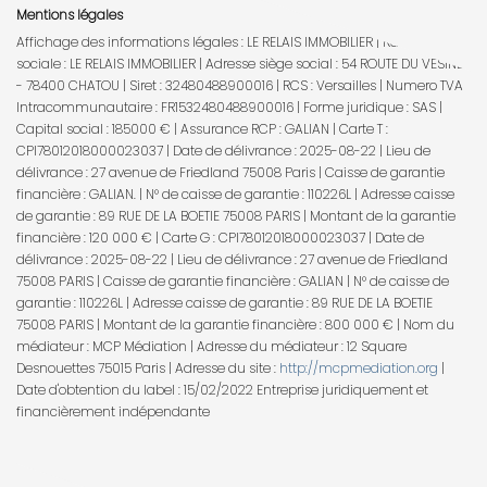
Mentions légales
Affichage des informations légales : LE RELAIS IMMOBILIER | Raison
sociale : LE RELAIS IMMOBILIER | Adresse siège social : 54 ROUTE DU VESINET
- 78400 CHATOU | Siret : 32480488900016 | RCS : Versailles | Numero TVA
Intracommunautaire : FR1532480488900016 | Forme juridique : SAS |
Capital social : 185000 € | Assurance RCP : GALIAN |
Carte T :
CPI78012018000023037 | Date de délivrance : 2025-08-22 | Lieu de
délivrance : 27 avenue de Friedland 75008 Paris | Caisse de garantie
financière : GALIAN. | N° de caisse de garantie : 110226L | Adresse caisse
de garantie : 89 RUE DE LA BOETIE 75008 PARIS | Montant de la garantie
financière : 120 000 € | Carte G : CPI78012018000023037 | Date de
délivrance : 2025-08-22 | Lieu de délivrance : 27 avenue de Friedland
75008 PARIS | Caisse de garantie financière : GALIAN | N° de caisse de
garantie : 110226L | Adresse caisse de garantie : 89 RUE DE LA BOETIE
75008 PARIS | Montant de la garantie financière : 800 000 € | Nom du
médiateur : MCP Médiation | Adresse du médiateur : 12 Square
Desnouettes 75015 Paris | Adresse du site :
http://mcpmediation.org
|
Date d'obtention du label : 15/02/2022
Entreprise juridiquement et
financièrement indépendante