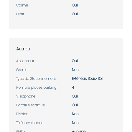
Calme
Oui
Clair
Oui
Autres
Ascenseur
Oui
Grenier
Non
Type de Stationnement
Extérieur, Sous-Sol
Nombre places parking
4
Visiophone
Oui
Portail électrique
Oui
Piscine
Non
Télésurveillance
Non
Grille
Aucune