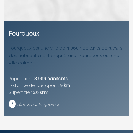
Fourqueux
Fourqueux est une ville de 4 060 habitants dont 79 %
des habitants sont propriétaires.Fourqueux est une
ville calme...
Population :
3 996 habitants
Distance de l'aéroport :
9 km
Superficie :
3,6 Km²
+
d'infos sur le quartier
DENSITÉ DE POPULATION
ENFANTS ET ADOLESCENTS