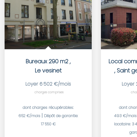
Bureaux 290 m2
,
Le vesinet
,
Saint g
Loyer 6 502 €/mois
Loyer 
charges comprises
cha
dont charges récupérables:
dont char
|
652 €/mois
Dépôt de garantie:
493 €/moi
17 550 €
locataire: 3
gara