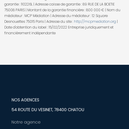
garantie : 110226L | Adresse caisse de garantie : 89 RUE DE LA BOETIE
75008 PARIS | Montant de la garantie financière : 800 000 € | Nom du
médiateur : MCP Médiation | Adresse du médiateur : 12 Square
Desnouettes 75015 Paris | Adresse du site :
http://mcpmediation.org
|
Date d'obtention du label : 15/02/2022
Entreprise juridiquement et
financièrement indépendante
NOS AGENCES
54 ROUTE DU VESINET, 78400 CHATOU
Notre agence