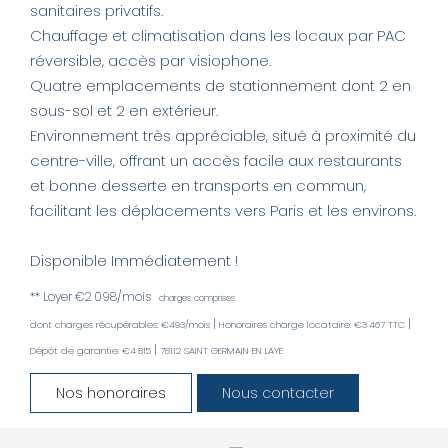
sanitaires privatifs.
Chauffage et climatisation dans les locaux par PAC
réversible, accès par visiophone.
Quatre emplacements de stationnement dont 2 en
sous-sol et 2 en extérieur.
Environnement très appréciable, situé à proximité du
centre-ville, offrant un accès facile aux restaurants
et bonne desserte en transports en commun,
facilitant les déplacements vers Paris et les environs.
Disponible Immédiatement !
**
Loyer €2 098/mois
charges comprises
|
|
dont charges récupérables: €493/mois
Honoraires charge locataire: €3 467 TTC
|
Dépôt de garantie: €4 815
78112 SAINT GERMAIN EN LAYE
Nos honoraires
Nous contacter