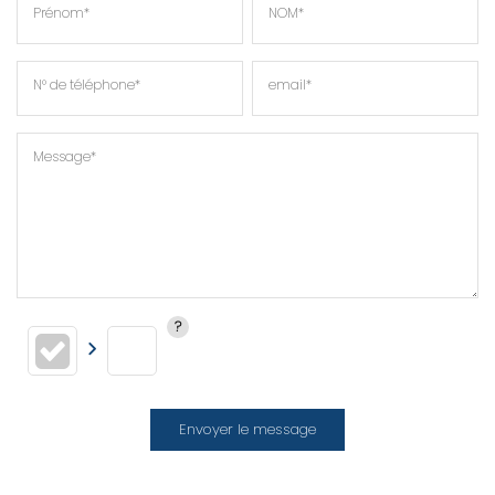
Prénom*
NOM*
N° de téléphone*
email*
Message*
Envoyer le message