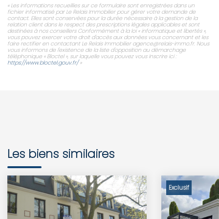
« Les informations recueillies sur ce formulaire sont enregistrées dans un
fichier informatisé par Le Relais Immobilier pour gérer votre demande de
contact. Elles sont conservées pour la durée nécessaire à la gestion de la
relation client dans le respect des prescriptions légales applicables et sont
destinées à nos conseillers Conformément à la loi « informatique et libertés »,
vous pouvez exercer votre droit d'accès aux données vous concernant et les
faire rectifier en contactant Le Relais Immobilier agence@relais-immo.fr. Nous
vous informons de l'existence de la liste d'opposition au démarchage
téléphonique « Bloctel », sur laquelle vous pouvez vous inscrire ici :
https://www.bloctel.gouv.fr/
»
Les biens similaires
Exclusif