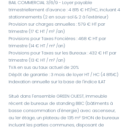
BAIL COMMERCIAL 3/6/9 - Loyer payable
AGENCE
trimestriellement d'avance : 4 815 € HT/HC, incluant 4
stationnements (2 en sous-sol & 2 à l'extérieur)
Provision sur charges annuelles : 579 € HT par
CONTACT
trimestre (17 € HT / m² /an)
Provisions pour Taxes Foncières : 468 € HT par
trimestre (14 € HT / m² /an)
Provisions pour Taxes sur les Bureaux : 432 € HT par
trimestre (13 € HT / m² /an)
TVA en sus au taux actuel de 20%
Dépôt de garantie : 3 mois de loyer HT / HC (4 815€)
Indexation annuelle sur la base de l'indice ILAT
Situé dans l'ensemble GREEN OUEST, immeuble
récent de bureaux de standing BBC (bâtiments à
basse consommation d'énergie) avec ascenseur,
au 1er étage, un plateau de 135 m² SHON de bureaux
incluant les parties communes, disposant de