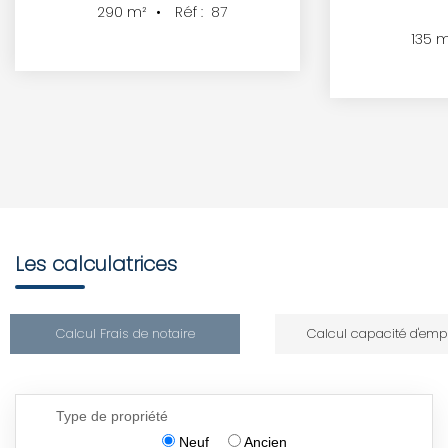
Réf :
87
290
m²
135
m
Les calculatrices
Calcul Frais de notaire
Calcul capacité d'emp