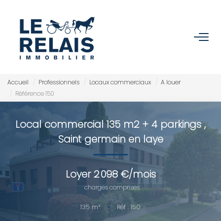
ACCUEIL
ACHETER
Accueil
Professionnels
Locaux commerciaux
A louer
Référence 150
Nos Biens
Nos Services
Local commercial 135 m2 + 4 parkings
,
Saint germain en laye
VENDRE/ESTIMER
Loyer 2 098 €/mois
Estimer
charges comprises
Nos Références
135
m²
•
Réf : 150
Nos Services