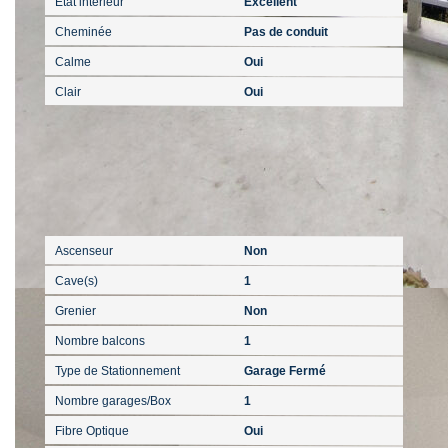
Etat intérieur
Excellent
Cheminée
Pas de conduit
Calme
Oui
Clair
Oui
Autres
Ascenseur
Non
Cave(s)
1
Grenier
Non
Nombre balcons
1
Type de Stationnement
Garage Fermé
Nombre garages/Box
1
Fibre Optique
Oui