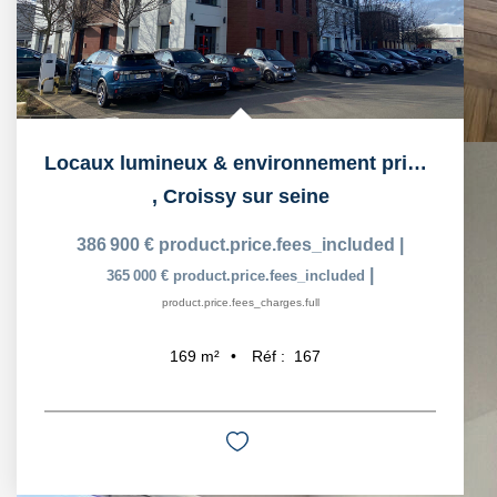
Locaux lumineux & environnement privilégié à...
,
Croissy sur seine
386 900 €
product.price.fees_included
|
|
365 000 €
product.price.fees_included
product.price.fees_charges.full
Réf :
167
169
m²