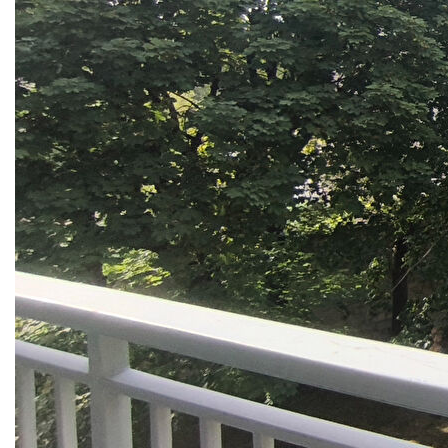
AGENCE
minutes de la piscine, dans une résidence arborée et
verdoyante, très bien entretenue et sécurisée, cet
CONTACT
appartement ENTIEREMENT RENOVE se trouve au
calme en retrait total de la rue. Aucun vis-à-vis pour profiter
sereinement de la loggia ensoleillée.
Il se situe au 2ème étage (sans ascenseur) et se compose
d'une entrée, un séjour ouvrant sur la loggia orientée SUD
avec vue sur les espaces verts de la copropriété, une salle
à manger avec passe-plats vers la cuisine entièrement
meublée et semi équipée (plaques et hotte neuves -
emplacements pour four et pour lave-vaisselle), un
dégagement avec nombreux placards, 3 chambres
chacune disposant d'un placard, une salle de bains avec
emplacement machine à laver et sèche serviettes, un wc
indépendant avec lave-mains (et ballon).
Chauffage collectif - eau chaude individuelle électrique.