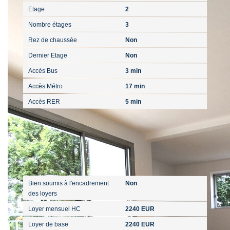
Etage
2
Nombre étages
3
Rez de chaussée
Non
Dernier Etage
Non
Accès Bus
3 min
Accès Métro
17 min
Accès RER
5 min
Aspects financiers
Bien soumis à l'encadrement
Non
des loyers
Loyer mensuel HC
2240 EUR
Loyer de base
2240 EUR