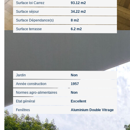
Surface loi Carrez
93.12 m2
Surface séjour
34.22 m2
Surface Dépendance(s)
8 m2
Surface terrasse
6.2 m2
Extérieur
Jardin
Non
Année construction
1957
Normes agro-alimentaires
Non
Etat général
Excellent
Fenêtres
Aluminium Double Vitrage