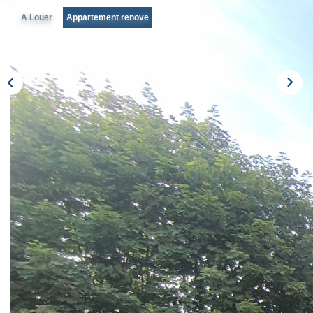
A Louer
Appartement renove
LOUER
Nos Biens
Nos Services
GÉRER
ENTREPRISES
Nos Biens
Nos Services
Description
PROGRAMMES NEUFS
Réf : 180
A 5 minutes à pied du RER et des commerces et 10