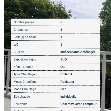
Intérieur
Nombre pièces
5
Chambres
3
Salle(s) de bains
1
WC
1
Cuisine
Indépendante Aménagée
Exposition Séjour
SUD
Séjour Double
Oui
Type Chauffage
Collectif
Méca. Chauffage
Radiateur
Mode Chauffage
Gaz
Eau chaude
Individuelle
Eau froide
Collective avec compteur