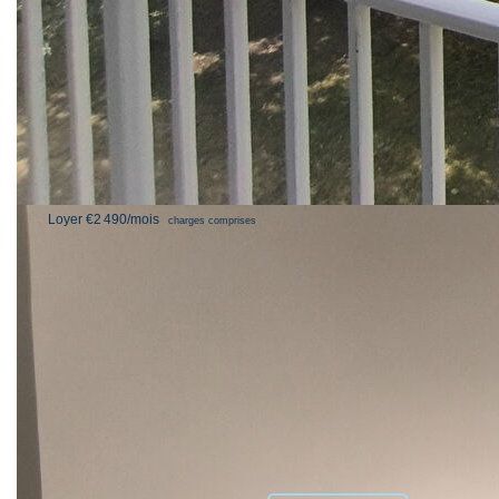
Double vitrage, fibre optique, parquet massif.
Au sous-sol, une grande cave privative sol ciment (8m²), et
des espaces communs contenant le local poubelles et un
local vélos (accessibles par l'extérieur également).
A l'extérieur, un grand box de plain-pied.
**
Loyer €2 490/mois
charges comprises
dont charges récupérables: €250/mois (Provisionnelles mensuelles avec
|
régularisation annuelle)
Honoraires charge locataire: €1 397 TTC
dont honoraires
|
|
|
d'état des lieux: €279 TTC
Dépôt de garantie: €2 240
78400 CHATOU
Surface
habitable: 93.12m²
Nos honoraires
Nous contacter
Diagnostics énergétiques