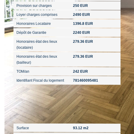
Provision sur charges
250 EUR
Loyer charges comprises
2490 EUR
Honoraires Locataire
1396.8 EUR
Dépôt de Garantie
2240 EUR
Honoraires état des lieux
279.36 EUR
(locataire)
Honoraires état des lieux
279.36 EUR
(bailleur)
TOM/an
242 EUR
Identifiant Fiscal du logement
781460095481
Surfaces
Surface
93.12 m2