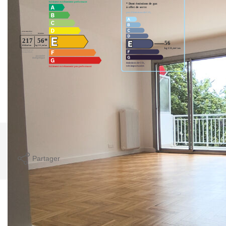
Montant estimé des dépenses annuelles d'énergie pour un
usage standard entre 2540€ et 3480€. indexées aux années
2021,2022 et 2023 (abonnement compris).
Imprimer
Partager
Calculer mon budget
Ce bien est soumis à un diagnostic ERP (État
des Risques et Pollutions). Pour en savoir plus,
rendez-vous sur
https://www.georisques.gouv.fr/