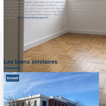
des prescriptions légales applicables et sont destinées à nos conseillers
Conformément à la loi « informatique et libertés », vous pouvez exercer votre droit
d'accès aux données vous concernant et les faire rectifier en contactant Le Relais
Immobilier agence@relais-immo.fr. Nous vous informons de l'existence de la liste
d'opposition au démarchage téléphonique « Bloctel », sur laquelle vous pouvez vous
inscrire ici :
https://www.bloctel.gouv.fr/
»
Les biens similaires
Exclusif