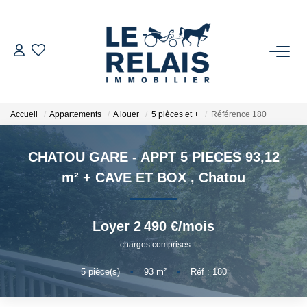
ACCUEIL
ACHETER
Accueil
Appartements
A louer
5 pièces et +
Référence 180
Nos Biens
CHATOU GARE - APPT 5 PIECES 93,12
Nos Services
m² + CAVE ET BOX
,
Chatou
VENDRE/ESTIMER
Loyer 2 490 €/mois
Estimer
charges comprises
Nos Références
5
pièce(s)
•
93
m²
•
Réf : 180
Nos Services