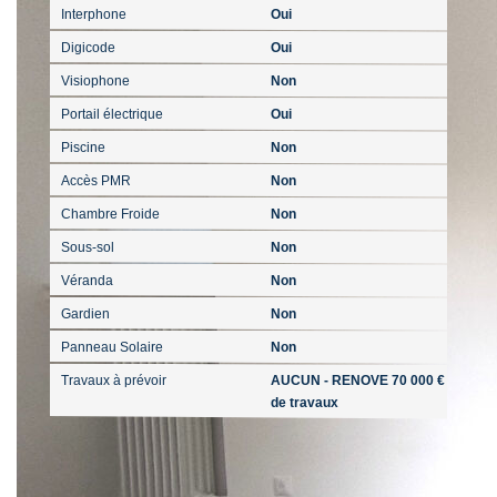
Interphone
Oui
Digicode
Oui
Visiophone
Non
Portail électrique
Oui
Piscine
Non
Accès PMR
Non
Chambre Froide
Non
Sous-sol
Non
Véranda
Non
Gardien
Non
Panneau Solaire
Non
Travaux à prévoir
AUCUN - RENOVE 70 000 €
de travaux