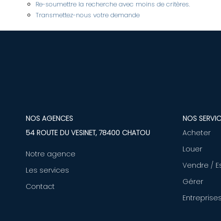
Re-soumettre la recherche avec moins de critères.
Transmettez-nous votre demande
NOS AGENCES
NOS SERVIC
54 ROUTE DU VESINET, 78400 CHATOU
Acheter
Louer
Notre agence
Vendre / E
Les services
Gérer
Contact
Entreprise