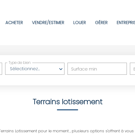
ACHETER
VENDRE/ESTIMER
LOUER
GÉRER
ENTREPRI
Type de bien
Sélectionnez...
Surface min
Terrains lotissement
rrains Lotissement pour le moment , plusieurs options s'offrent à vous 