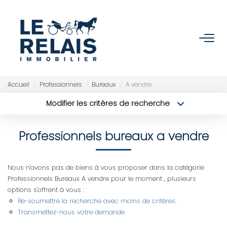
ACCUEIL
ACHETER
Accueil
Professionnels
Bureaux
A vendre
Modifier les critères de recherche
Nos Biens
Type de transaction
Localisation
Acheter
Localisation
Nos Services
Professionnels bureaux a vendre
Type de bien
Sélectionnez...
Surface min
VENDRE/ESTIMER
Nous n'avons pas de biens à vous proposer dans la catégorie
Budget max
Plus de critères
Professionnels Bureaux A vendre pour le moment , plusieurs
Estimer
options s'offrent à vous :
Créer une alerte
Nos Références
Re-soumettre la recherche avec moins de critères.
Transmettez-nous votre demande
Nos Services