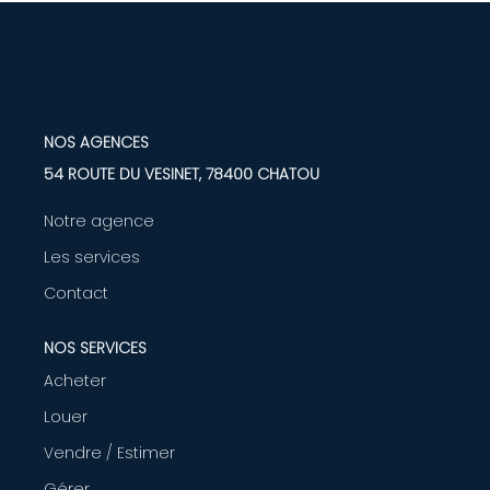
LOUER
Nos Biens
NOS AGENCES
Nos Services
54 ROUTE DU VESINET, 78400 CHATOU
GÉRER
Notre agence
Les services
ENTREPRISES
Contact
Nos Biens
NOS SERVICES
Nos Services
Acheter
Louer
Vendre / Estimer
PROGRAMMES NEUFS
Gérer