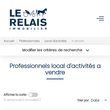
ACCUEIL
ACHETER
Accueil
Professionnels
Local d'activités
A vendre
Modifier les critères de recherche
Nos Biens
Type de transaction
Localisation
Acheter
Localisation
Nos Services
Professionnels local d'activités a
Type de bien
Sélectionnez...
Surface min
vendre
VENDRE/ESTIMER
Budget max
Plus de critères
Estimer
Créer une alerte
Afficher la carte
Nos Références
3 annonce(s) trouvée(s)
Trier par
Nos Services