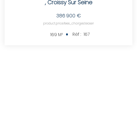
,
Croissy Sur Seine
386 900 €
product.price.fees_charges.teaser
Réf :
167
169
M²