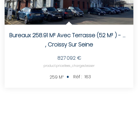
Bureaux 258.91 M² Avec Terrasse (52 M² ) - Croissy-Sur-Seine
,
Croissy Sur Seine
827 092 €
product.price.fees_charges.teaser
Réf :
163
259
M²