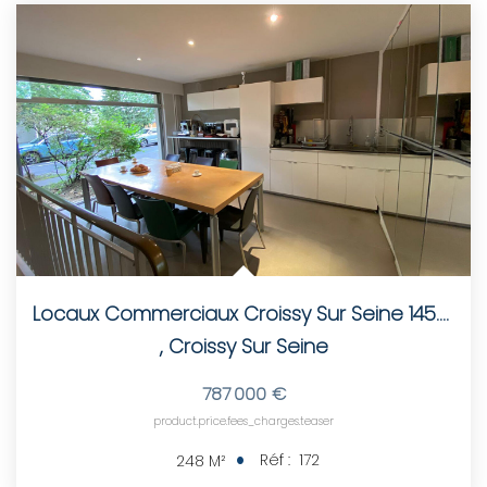
LOUER
Nos Biens
Nos Services
GÉRER
ENTREPRISES
Locaux Commerciaux Croissy Sur Seine 145.67 M² & 22.29 M²...
Nos Biens
,
Croissy Sur Seine
Nos Services
787 000 €
product.price.fees_charges.teaser
PROGRAMMES NEUFS
Réf :
172
248
M²