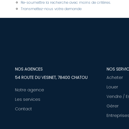
Re-soumettre la recherche avec moins de critères.
Transmettez-nous votre demande
NOS AGENCES
NOS SERVIC
54 ROUTE DU VESINET, 78400 CHATOU
Acheter
Louer
Notre agence
Vendre / E
Les services
Gérer
Contact
Entreprise