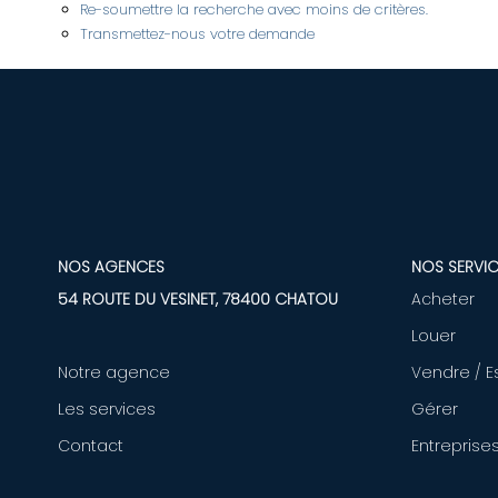
Re-soumettre la recherche avec moins de critères.
Transmettez-nous votre demande
NOS AGENCES
NOS SERVIC
54 ROUTE DU VESINET, 78400 CHATOU
Acheter
Louer
Notre agence
Vendre / E
Les services
Gérer
Contact
Entreprise