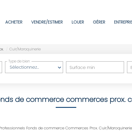
ACHETER
VENDRE/ESTIMER
LOUER
GÉRER
ENTREPRI
x.
Cuir/Maroquinerie
Type de bien
Sélectionnez...
Surface min
fonds de commerce commerces prox. c
Professionnels Fonds de commerce Commerces Prox. Cuir/Maroquinerie po