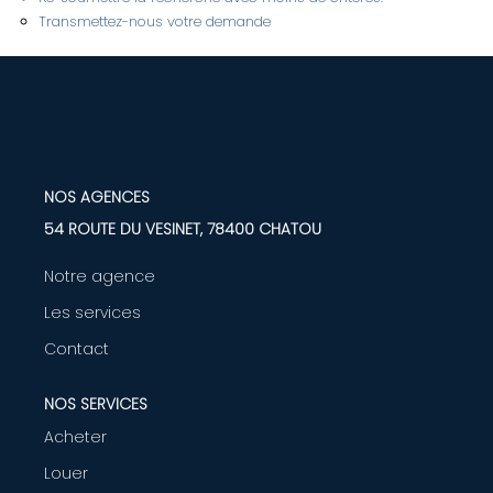
Transmettez-nous votre demande
LOUER
Nos Biens
Nos Services
NOS AGENCES
GÉRER
54 ROUTE DU VESINET, 78400 CHATOU
Notre agence
ENTREPRISES
Les services
Nos Biens
Contact
Nos Services
NOS SERVICES
Acheter
PROGRAMMES NEUFS
Louer