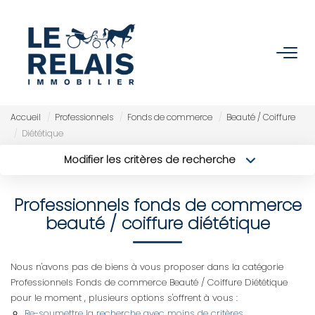
ACCUEIL
ACHETER
Accueil
Professionnels
Fonds de commerce
Beauté / Coiffure
Diététique
Nos Biens
Modifier les critères de recherche
Nos Services
Type de transaction
Localisation
Acheter
Localisation
Professionnels fonds de commerce
Type de bien
Sélectionnez...
VENDRE/ESTIMER
Surface min
beauté / coiffure diététique
Budget max
Estimer
Plus de critères
Nous n'avons pas de biens à vous proposer dans la catégorie
Nos Références
Professionnels Fonds de commerce Beauté / Coiffure Diététique
Créer une alerte
pour le moment , plusieurs options s'offrent à vous :
Nos Services
Re-soumettre la recherche avec moins de critères.