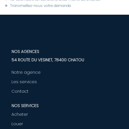
Transmettez-nous votre demande
LOUER
Nos Biens
Nos Services
NOS AGENCES
GÉRER
54 ROUTE DU VESINET, 78400 CHATOU
Notre agence
ENTREPRISES
Les services
Nos Biens
Contact
Nos Services
NOS SERVICES
Acheter
PROGRAMMES NEUFS
Louer