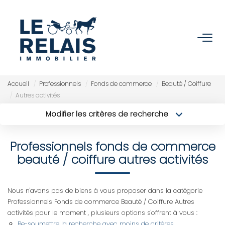
ACCUEIL
ACHETER
Accueil
Professionnels
Fonds de commerce
Beauté / Coiffure
Autres activités
Nos Biens
Modifier les critères de recherche
Nos Services
Type de transaction
Localisation
Acheter
Localisation
Professionnels fonds de commerce
Type de bien
Sélectionnez...
VENDRE/ESTIMER
Surface min
beauté / coiffure autres activités
Budget max
Estimer
Plus de critères
Nous n'avons pas de biens à vous proposer dans la catégorie
Nos Références
Professionnels Fonds de commerce Beauté / Coiffure Autres
Créer une alerte
activités pour le moment , plusieurs options s'offrent à vous :
Nos Services
Re-soumettre la recherche avec moins de critères.