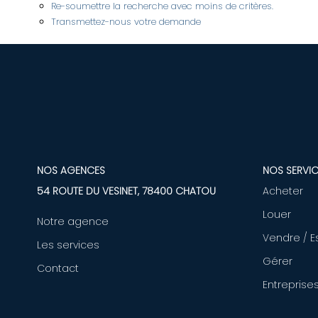
Re-soumettre la recherche avec moins de critères.
Transmettez-nous votre demande
NOS AGENCES
NOS SERVIC
54 ROUTE DU VESINET, 78400 CHATOU
Acheter
Louer
Notre agence
Vendre / E
Les services
Gérer
Contact
Entreprise