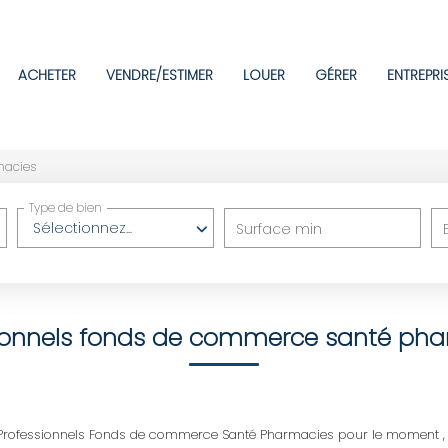
ACHETER
VENDRE/ESTIMER
LOUER
GÉRER
ENTREPRI
macies
Type de bien
Sélectionnez...
Surface min
ionnels fonds de commerce santé ph
rofessionnels Fonds de commerce Santé Pharmacies pour le moment , plu