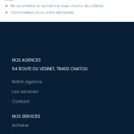
Re-soumettre la recherche avec moins de critères.
Transmettez-nous votre demande
LOUER
Nos Biens
Nos Services
NOS AGENCES
GÉRER
54 ROUTE DU VESINET, 78400 CHATOU
ENTREPRISES
Notre agence
Les services
Nos Biens
Contact
Nos Services
NOS SERVICES
PROGRAMMES NEUFS
Acheter