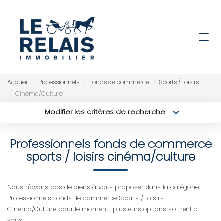
ACCUEIL
ACHETER
Accueil
Professionnels
Fonds de commerce
Sports / Loisirs
Cinéma/Culture
Nos Biens
Modifier les critères de recherche
Nos Services
Type de transaction
Localisation
Acheter
Localisation
Professionnels fonds de commerce
Type de bien
Sélectionnez...
VENDRE/ESTIMER
Surface min
sports / loisirs cinéma/culture
Budget max
Estimer
Plus de critères
Nous n'avons pas de biens à vous proposer dans la catégorie
Nos Références
Professionnels Fonds de commerce Sports / Loisirs
Créer une alerte
Cinéma/Culture pour le moment , plusieurs options s'offrent à
Nos Services
vous :