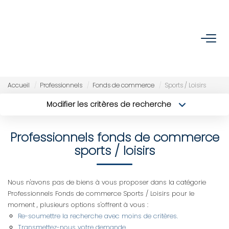
ACCUEIL
ACHETER
Accueil
Professionnels
Fonds de commerce
Sports / Loisirs
Modifier les critères de recherche
Nos Biens
Type de transaction
Localisation
Acheter
Localisation
Nos Services
Professionnels fonds de commerce
Type de bien
Sélectionnez...
Surface min
sports / loisirs
VENDRE/ESTIMER
Budget max
Plus de critères
Nous n'avons pas de biens à vous proposer dans la catégorie
Estimer
Professionnels Fonds de commerce Sports / Loisirs pour le
Créer une alerte
Nos Références
moment , plusieurs options s'offrent à vous :
Re-soumettre la recherche avec moins de critères.
Nos Services
Transmettez-nous votre demande