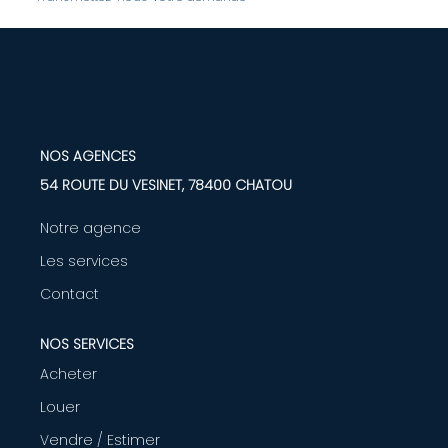
LOUER
Nos Biens
Nos Services
NOS AGENCES
54 ROUTE DU VESINET, 78400 CHATOU
GÉRER
Notre agence
Les services
ENTREPRISES
Contact
Nos Biens
NOS SERVICES
Nos Services
Acheter
Louer
PROGRAMMES NEUFS
Vendre / Estimer