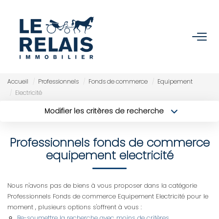
ACCUEIL
ACHETER
Accueil
Professionnels
Fonds de commerce
Equipement
Electricité
Nos Biens
Modifier les critères de recherche
Nos Services
Type de transaction
Localisation
Acheter
Localisation
Professionnels fonds de commerce
Type de bien
Sélectionnez...
VENDRE/ESTIMER
Surface min
equipement electricité
Budget max
Estimer
Plus de critères
Nous n'avons pas de biens à vous proposer dans la catégorie
Nos Références
Professionnels Fonds de commerce Equipement Electricité pour le
Créer une alerte
moment , plusieurs options s'offrent à vous :
Nos Services
Re-soumettre la recherche avec moins de critères.