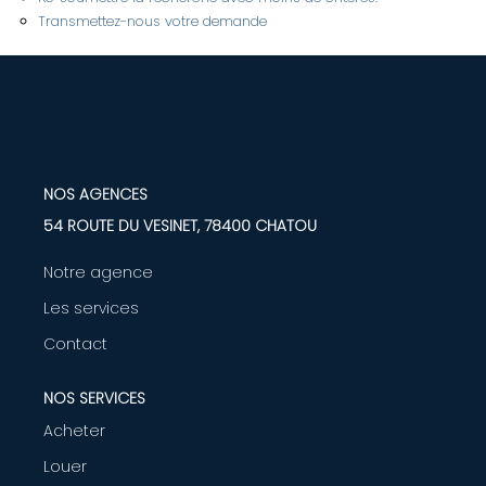
Transmettez-nous votre demande
LOUER
Nos Biens
Nos Services
NOS AGENCES
GÉRER
54 ROUTE DU VESINET, 78400 CHATOU
Notre agence
ENTREPRISES
Les services
Nos Biens
Contact
Nos Services
NOS SERVICES
Acheter
PROGRAMMES NEUFS
Louer