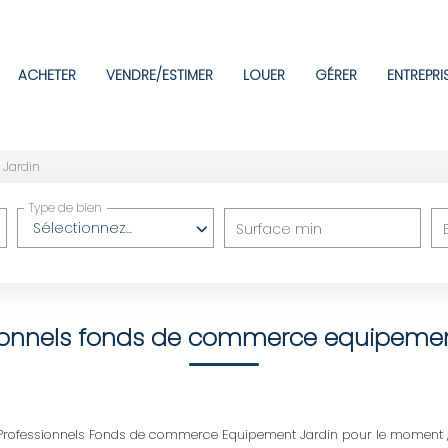
ACHETER
VENDRE/ESTIMER
LOUER
GÉRER
ENTREPRI
Jardin
Type de bien
Sélectionnez...
Surface min
ionnels fonds de commerce equipemen
rofessionnels Fonds de commerce Equipement Jardin pour le moment , pl