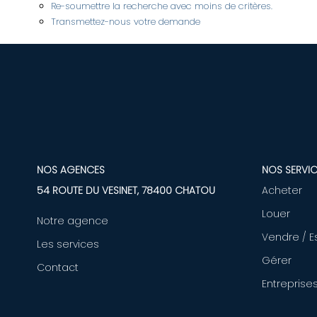
Re-soumettre la recherche avec moins de critères.
Transmettez-nous votre demande
NOS AGENCES
NOS SERVIC
54 ROUTE DU VESINET, 78400 CHATOU
Acheter
Louer
Notre agence
Vendre / E
Les services
Gérer
Contact
Entreprise