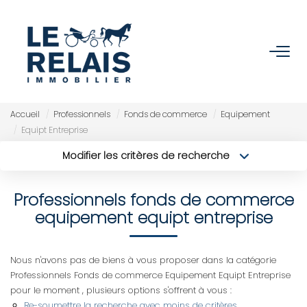
ACCUEIL
ACHETER
Accueil
Professionnels
Fonds de commerce
Equipement
Equipt Entreprise
Nos Biens
Modifier les critères de recherche
Nos Services
Type de transaction
Localisation
Acheter
Localisation
Professionnels fonds de commerce
Type de bien
Sélectionnez...
VENDRE/ESTIMER
Surface min
equipement equipt entreprise
Budget max
Estimer
Plus de critères
Nous n'avons pas de biens à vous proposer dans la catégorie
Nos Références
Professionnels Fonds de commerce Equipement Equipt Entreprise
Créer une alerte
pour le moment , plusieurs options s'offrent à vous :
Nos Services
Re-soumettre la recherche avec moins de critères.