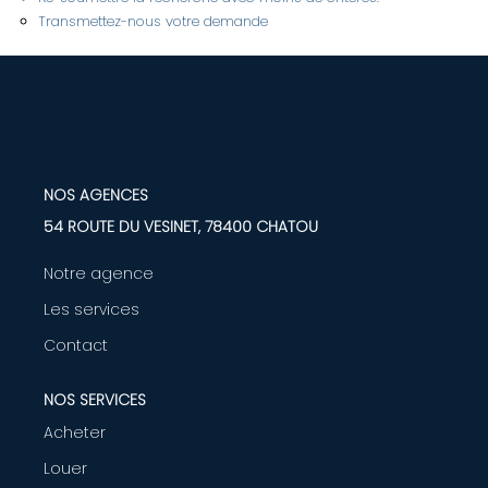
Transmettez-nous votre demande
LOUER
Nos Biens
Nos Services
NOS AGENCES
GÉRER
54 ROUTE DU VESINET, 78400 CHATOU
Notre agence
ENTREPRISES
Les services
Nos Biens
Contact
Nos Services
NOS SERVICES
Acheter
PROGRAMMES NEUFS
Louer