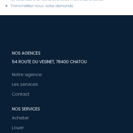
Transmettez-nous votre demande
LOUER
Nos Biens
Nos Services
NOS AGENCES
GÉRER
54 ROUTE DU VESINET, 78400 CHATOU
Notre agence
ENTREPRISES
Les services
Nos Biens
Contact
Nos Services
NOS SERVICES
Acheter
PROGRAMMES NEUFS
Louer