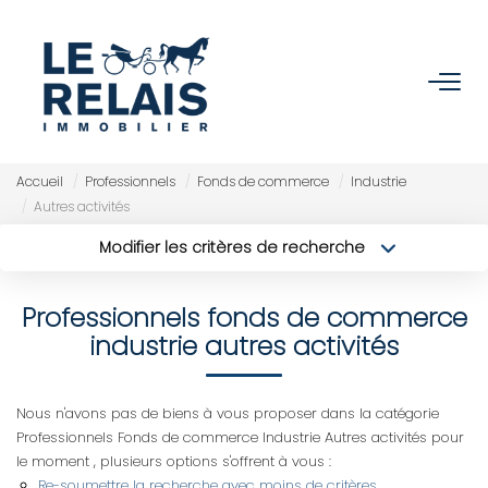
ACCUEIL
ACHETER
Accueil
Professionnels
Fonds de commerce
Industrie
Autres activités
Nos Biens
Modifier les critères de recherche
Nos Services
Type de transaction
Localisation
Acheter
Localisation
Professionnels fonds de commerce
Type de bien
Sélectionnez...
VENDRE/ESTIMER
Surface min
industrie autres activités
Budget max
Estimer
Plus de critères
Nous n'avons pas de biens à vous proposer dans la catégorie
Nos Références
Professionnels Fonds de commerce Industrie Autres activités pour
Créer une alerte
le moment , plusieurs options s'offrent à vous :
Nos Services
Re-soumettre la recherche avec moins de critères.