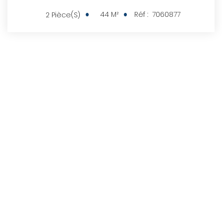
44
M²
Réf :
7060877
2
Pièce(s)