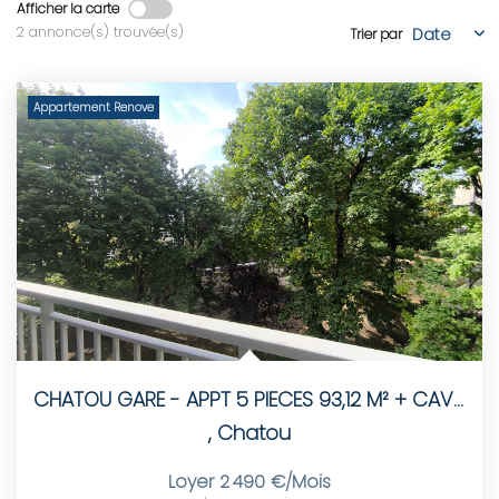
Afficher la carte
2 annonce(s) trouvée(s)
Trier par
LOUER
Nos Biens
Appartement Renove
Nos Services
GÉRER
ENTREPRISES
Nos Biens
Nos Services
CHATOU GARE - APPT 5 PIECES 93,12 M² + CAVE ET BOX
,
Chatou
PROGRAMMES NEUFS
Loyer 2 490 €/mois