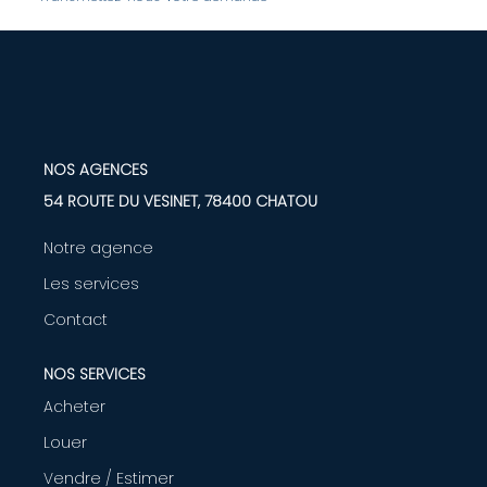
LOUER
Nos Biens
Nos Services
NOS AGENCES
54 ROUTE DU VESINET, 78400 CHATOU
GÉRER
Notre agence
Les services
ENTREPRISES
Contact
Nos Biens
NOS SERVICES
Nos Services
Acheter
Louer
PROGRAMMES NEUFS
Vendre / Estimer