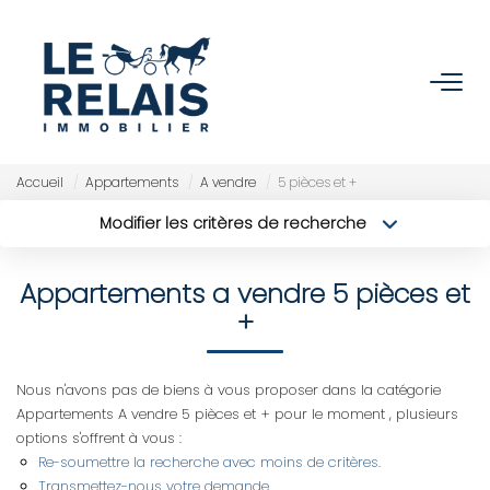
ACCUEIL
ACHETER
Accueil
Appartements
A vendre
5 pièces et +
Modifier les critères de recherche
Nos Biens
Type de transaction
Localisation
Acheter
Localisation
Nos Services
Appartements a vendre 5 pièces et
Type de bien
Sélectionnez...
Surface min
+
VENDRE/ESTIMER
Budget max
Plus de critères
Nous n'avons pas de biens à vous proposer dans la catégorie
Estimer
Appartements A vendre 5 pièces et + pour le moment , plusieurs
Créer une alerte
Nos Références
options s'offrent à vous :
Re-soumettre la recherche avec moins de critères.
Nos Services
Transmettez-nous votre demande