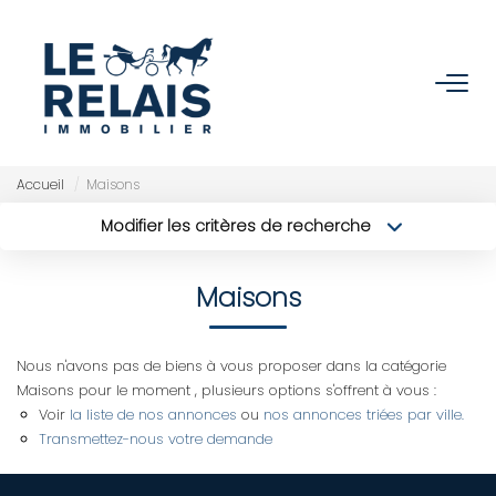
ACCUEIL
ACHETER
Accueil
Maisons
Modifier les critères de recherche
Nos Biens
Type de transaction
Localisation
Acheter
Localisation
Nos Services
Maisons
Type de bien
Sélectionnez...
Surface min
VENDRE/ESTIMER
Nous n'avons pas de biens à vous proposer dans la catégorie
Budget max
Plus de critères
Maisons pour le moment , plusieurs options s'offrent à vous :
Estimer
Voir
la liste de nos annonces
ou
nos annonces triées par ville.
Créer une alerte
Nos Références
Transmettez-nous votre demande
Nos Services