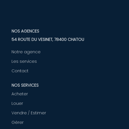
LOUER
Nos Biens
NOS AGENCES
Nos Services
54 ROUTE DU VESINET, 78400 CHATOU
Notre agence
GÉRER
Les services
Contact
ENTREPRISES
NOS SERVICES
Nos Biens
Acheter
Nos Services
Louer
Vendre / Estimer
PROGRAMMES NEUFS
Gérer