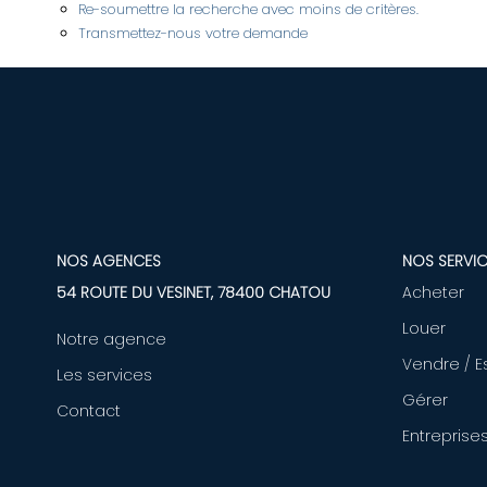
Re-soumettre la recherche avec moins de critères.
Transmettez-nous votre demande
NOS AGENCES
NOS SERVIC
54 ROUTE DU VESINET, 78400 CHATOU
Acheter
Louer
Notre agence
Vendre / E
Les services
Gérer
Contact
Entreprise