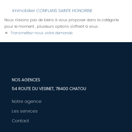
Immobilier CONFLANS SAINTE HONORINE
LOUER
Nous n'avons pas de biens à vous proposer dans la catégorie
pour le moment , plusieurs options s'offrent à vous :
Nos Biens
Transmettez-nous votre demande
Nos Services
GÉRER
ENTREPRISES
NOS AGENCES
54 ROUTE DU VESINET, 78400 CHATOU
Nos Biens
Notre agence
Nos Services
Les services
Contact
PROGRAMMES NEUFS