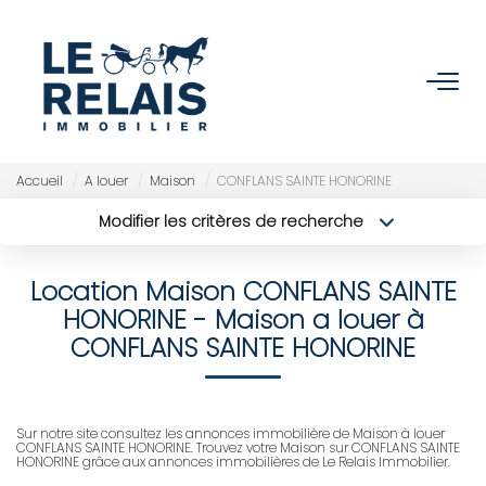
ACCUEIL
ACHETER
Accueil
A louer
Maison
CONFLANS SAINTE HONORINE
Modifier les critères de recherche
Nos Biens
Type de transaction
Localisation
Acheter
Localisation
Nos Services
Location Maison CONFLANS SAINTE
Type de bien
Sélectionnez...
Surface min
HONORINE - Maison a louer à
VENDRE/ESTIMER
CONFLANS SAINTE HONORINE
Budget max
Plus de critères
Estimer
Créer une alerte
Nos Références
Sur notre site consultez les annonces immobilière de Maison à louer
CONFLANS SAINTE HONORINE. Trouvez votre Maison sur CONFLANS SAINTE
Nos Services
HONORINE grâce aux annonces immobilières de Le Relais Immobilier.