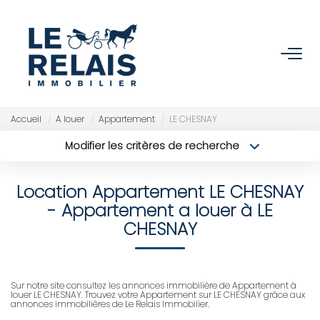
ACCUEIL
ACHETER
Accueil
A louer
Appartement
LE CHESNAY
Modifier les critères de recherche
Nos Biens
Type de transaction
Localisation
Acheter
Localisation
Nos Services
Location Appartement LE CHESNAY
Type de bien
Sélectionnez...
Surface min
- Appartement a louer à LE
VENDRE/ESTIMER
CHESNAY
Budget max
Plus de critères
Estimer
Créer une alerte
Nos Références
Sur notre site consultez les annonces immobilière de Appartement à
louer LE CHESNAY. Trouvez votre Appartement sur LE CHESNAY grâce aux
Nos Services
annonces immobilières de Le Relais Immobilier.