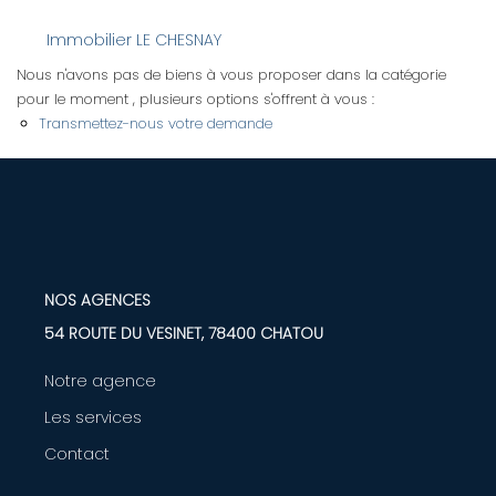
Immobilier LE CHESNAY
LOUER
Nous n'avons pas de biens à vous proposer dans la catégorie
pour le moment , plusieurs options s'offrent à vous :
Nos Biens
Transmettez-nous votre demande
Nos Services
GÉRER
ENTREPRISES
NOS AGENCES
54 ROUTE DU VESINET, 78400 CHATOU
Nos Biens
Notre agence
Nos Services
Les services
Contact
PROGRAMMES NEUFS