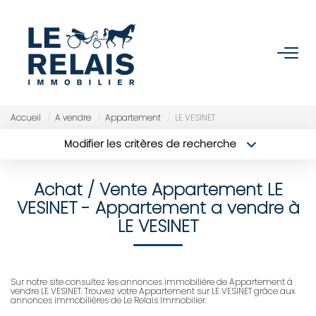
ACCUEIL
ACHETER
Accueil
A vendre
Appartement
LE VESINET
Modifier les critères de recherche
Nos Biens
Type de transaction
Localisation
Acheter
Localisation
Nos Services
Achat / Vente Appartement LE
Type de bien
Sélectionnez...
Surface min
VESINET - Appartement a vendre à
VENDRE/ESTIMER
LE VESINET
Budget max
Plus de critères
Estimer
Créer une alerte
Nos Références
Sur notre site consultez les annonces immobilière de Appartement à
vendre LE VESINET. Trouvez votre Appartement sur LE VESINET grâce aux
Nos Services
annonces immobilières de Le Relais Immobilier.