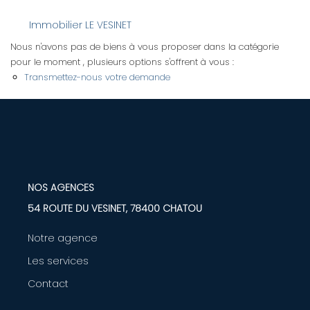
Immobilier LE VESINET
LOUER
Nous n'avons pas de biens à vous proposer dans la catégorie
pour le moment , plusieurs options s'offrent à vous :
Nos Biens
Transmettez-nous votre demande
Nos Services
GÉRER
ENTREPRISES
NOS AGENCES
54 ROUTE DU VESINET, 78400 CHATOU
Nos Biens
Notre agence
Nos Services
Les services
Contact
PROGRAMMES NEUFS