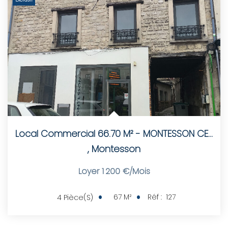
LOUER
Nos Biens
Nos Services
GÉRER
Local Commercial 66.70 M² - MONTESSON CENTRE
ENTREPRISES
,
Montesson
Nos Biens
Loyer 1 200 €/mois
Nos Services
67
M²
Réf :
127
4
Pièce(s)
PROGRAMMES NEUFS